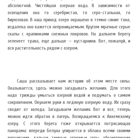
абсолютной. Чистейшая озерная вода. В зависимости от
освещения она то серебристая, то серо-стальная, то
бирюзовая. В наш приход озеро окрашено в темно-синие тона,
издалека оно кажется непроницаемым. Кругом мрачные серые
скалы с крапинками снежных покровов. На дальнем берегу
зеленеет трава, еще дальше — кустарники. Вот, пожалуй, и
вся растительность рядом с озером.
Саша рассказывает нам истории об этом месте силы.
Оказывается, здесь можно загадывать желания. Для этого
надо трижды умыться озерной водой и подумать о самом
сокровенном. Окунаем руки в ледяную озерную воду. Их сразу
сводит от холода. Загадываем желания. Вот и все, теперь
можно идти обратно в лагерь. Возвращаемся к Аккемскому
озеру. С этого берега тоже открывается потрясающая
панорама: впереди Белуха упирается в облака всеми своими
вершинами, дальше темные угрюмые горы, обрамляющие