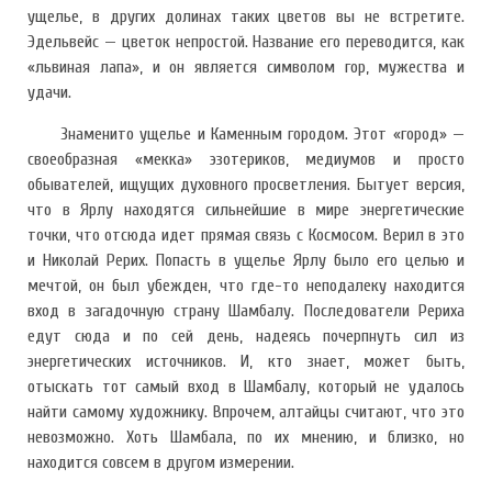
ущелье, в других долинах таких цветов вы не встретите.
Эдельвейс — цветок непростой. Название его переводится, как
«львиная лапа», и он является символом гор, мужества и
удачи.
Знаменито ущелье и Каменным городом. Этот «город» —
своеобразная «мекка» эзотериков, медиумов и просто
обывателей, ищущих духовного просветления. Бытует версия,
что в Ярлу находятся сильнейшие в мире энергетические
точки, что отсюда идет прямая связь с Космосом. Верил в это
и Николай Рерих. Попасть в ущелье Ярлу было его целью и
мечтой, он был убежден, что где-то неподалеку находится
вход в загадочную страну Шамбалу. Последователи Рериха
едут сюда и по сей день, надеясь почерпнуть сил из
энергетических источников. И, кто знает, может быть,
отыскать тот самый вход в Шамбалу, который не удалось
найти самому художнику. Впрочем, алтайцы считают, что это
невозможно. Хоть Шамбала, по их мнению, и близко, но
находится совсем в другом измерении.