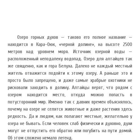
Озеро горных духов — таково его полное название —
находится в Кара-Оюк, «черной долине», на высоте 2500
метров над уровнем моря. Источник озерной воды —
расположенный неподалеку водопад. Озеро для алтайцев так
же священно, как и гора Белуха. Далеко не каждый местный
житель отважится подойти к этому озеру. А раньше это и
просто было запрещено, и даже самые храбрые охотники не
рисковали заходить в долину. Алтайцы верят, что рядом с
озером находится место, откуда можно попасть в
потусторонний мир. Именно так с давних времен объяснялось,
почему на озере не селятся животные и даже растения здесь
редкость. Да и людям, как полагают местные, желательно у
озера не бывать. Если человек слаб физически и духовно, духи
могут не отпустить его обратно или погубить на пути домой.
Об этом сложено немало легенд.