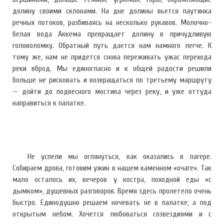
долину своими склонами. На дне долины вьется паутинка
речных потоков, разбиваясь на несколько рукавов. Молочно-
белая вода Аккема превращает долину в причудливую
головоломку. Обратный путь дается нам намного легче. К
тому же, нам не придется снова переживать ужас перехода
реки вброд. Мы единогласно и к общей радости решили
больше не рисковать и возвращаться по третьему маршруту
— дойти до подвесного мостика через реку, и уже оттуда
направиться к палатке.
Не успели мы оглянуться, как оказались в лагере.
Собираем дрова, готовим ужин в нашем каменном «очаге». Так
мало осталось их, вечеров у костра, походной еды «с
дымком», душевных разговоров. Время здесь пролетело очень
быстро. Единодушно решаем ночевать не в палатке, а под
открытым небом. Хочется любоваться созвездиями и с