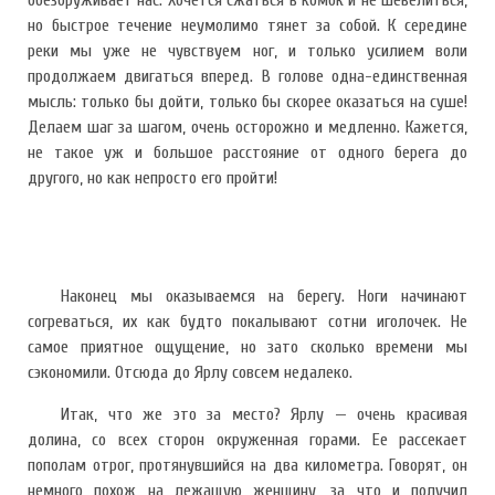
обезоруживает нас. Хочется сжаться в комок и не шевелиться,
но быстрое течение неумолимо тянет за собой. К середине
реки мы уже не чувствуем ног, и только усилием воли
продолжаем двигаться вперед. В голове одна-единственная
мысль: только бы дойти, только бы скорее оказаться на суше!
Делаем шаг за шагом, очень осторожно и медленно. Кажется,
не такое уж и большое расстояние от одного берега до
другого, но как непросто его пройти!
Наконец мы оказываемся на берегу. Ноги начинают
согреваться, их как будто покалывают сотни иголочек. Не
самое приятное ощущение, но зато сколько времени мы
сэкономили. Отсюда до Ярлу совсем недалеко.
Итак, что же это за место? Ярлу — очень красивая
долина, со всех сторон окруженная горами. Ее рассекает
пополам отрог, протянувшийся на два километра. Говорят, он
немного похож на лежащую женщину, за что и получил