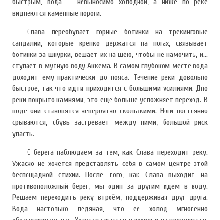
быстрым, вода — невыносимо холодной, а ниже по реке
виднеются каменные пороги.
Слава переобувает горные ботинки на трекинговые
сандалии, которые крепко держатся на ногах, связывает
ботинки за шнурки, вешает их на шею, чтобы не намочить, и…
ступает в мутную воду Аккема. В самом глубоком месте вода
доходит ему практически до пояса. Течение реки довольно
быстрое, так что идти приходится с большими усилиями. Дно
реки покрыто камнями, это еще больше усложняет переход. В
воде они становятся невероятно скользкими. Ноги постоянно
срываются, обувь застревает между ними, большой риск
упасть.
С берега наблюдаем за тем, как Слава переходит реку.
Ужасно не хочется представлять себя в самом центре этой
беспощадной стихии. После того, как Слава выходит на
противоположный берег, мы один за другим идем в воду.
Решаем переходить реку втроём, поддерживая друг друга.
Вода настолько ледяная, что ее холод мгновенно