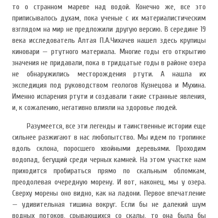
то о странном мареве над водой. Конечно же, все это
приписывалось духам, пока ученые с их материалистическим
взглядом на мир не предложили другую версию. В середине 19
века исследователь Алтая П.А.Чихачев нашел здесь крупицы
киновари — ртутного материала. Многие годы его открытию
значения не придавали, пока в тридцатые годы в районе озера
не обнаружились месторождения ртути. А нашла их
экспедиция под руководством геологов Кузнецова и Мухина.
Именно испарения ртути и создавали такие странные явления,
и, к сожалению, негативно влияли на здоровье людей.
Разумеется, все эти легенды и таинственные истории еще
сильнее разжигают в нас любопытство. Мы идем по тропинке
вдоль склона, поросшего хвойными деревьями. Проходим
водопад, бегущий среди черных камней. На этом участке нам
приходится пробираться прямо по скальным обломкам,
преодолевая очередную морену. И вот, наконец, мы у озера.
Сверху морены оно видно, как на ладони. Первое впечатление
— удивительная тишина вокруг. Если бы не далекий шум
водных потоков, срывающихся со скалы, то она была бы