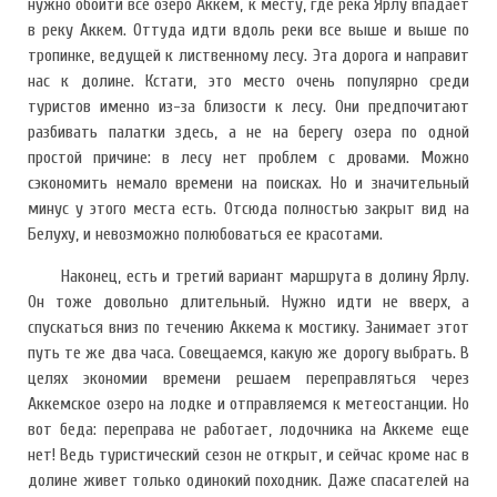
нужно обойти всё озеро Аккем, к месту, где река Ярлу впадает
в реку Аккем. Оттуда идти вдоль реки все выше и выше по
тропинке, ведущей к лиственному лесу. Эта дорога и направит
нас к долине. Кстати, это место очень популярно среди
туристов именно из-за близости к лесу. Они предпочитают
разбивать палатки здесь, а не на берегу озера по одной
простой причине: в лесу нет проблем с дровами. Можно
сэкономить немало времени на поисках. Но и значительный
минус у этого места есть. Отсюда полностью закрыт вид на
Белуху, и невозможно полюбоваться ее красотами.
Наконец, есть и третий вариант маршрута в долину Ярлу.
Он тоже довольно длительный. Нужно идти не вверх, а
спускаться вниз по течению Аккема к мостику. Занимает этот
путь те же два часа. Совещаемся, какую же дорогу выбрать. В
целях экономии времени решаем переправляться через
Аккемское озеро на лодке и отправляемся к метеостанции. Но
вот беда: переправа не работает, лодочника на Аккеме еще
нет! Ведь туристический сезон не открыт, и сейчас кроме нас в
долине живет только одинокий походник. Даже спасателей на