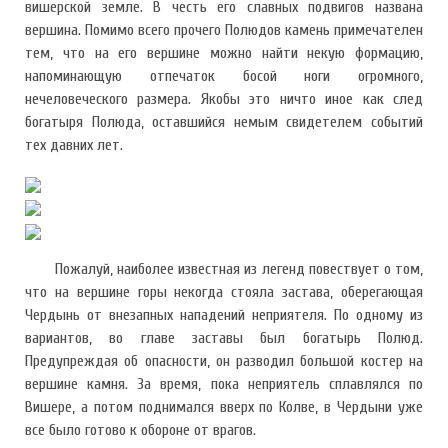
вишерской земле. В честь его славных подвигов названа
вершина. Помимо всего прочего Полюдов камень примечателен
тем, что на его вершине можно найти некую формацию,
напоминающую отпечаток босой ноги огромного,
нечеловеческого размера. Якобы это ничто иное как след
богатыря Полюда, оставшийся немым свидетелем событий
тех давних лет.
Пожалуй, наиболее известная из легенд повествует о том,
что на вершине горы некогда стояла застава, оберегающая
Чердынь от внезапных нападений неприятеля. По одному из
вариантов, во главе заставы был богатырь Полюд.
Предупреждая об опасности, он разводил большой костер на
вершине камня. За время, пока неприятель сплавлялся по
Вишере, а потом поднимался вверх по Колве, в Чердыни уже
все было готово к обороне от врагов.