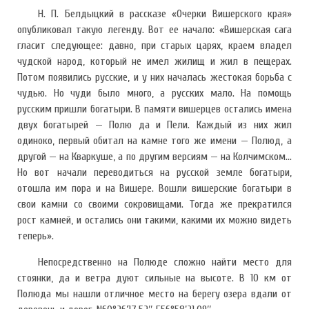
Н. П. Белдыцкий в рассказе «Очерки Вишерского края»
опубликовал такую легенду. Вот ее начало: «Вишерская сага
гласит следующее: давно, при старых царях, краем владел
чудской народ, который не имел жилищ и жил в пещерах.
Потом появились русские, и у них началась жестокая борьба с
чудью. Но чуди было много, а русских мало. На помощь
русским пришли богатыри. В памяти вишерцев остались имена
двух богатырей — Полю да и Пели. Каждый из них жил
одиноко, первый обитал на камне того же имени — Полюд, а
другой — на Кваркуше, а по другим версиям — на Колчимском…
Но вот начали переводиться на русской земле богатыри,
отошла им пора и на Вишере. Вошли вишерские богатыри в
свои камни со своими сокровищами. Тогда же прекратился
рост камней, и остались они такими, какими их можно видеть
теперь».
Непосредственно на Полюде сложно найти место для
стоянки, да и ветра дуют сильные на высоте. В 10 км от
Полюда мы нашли отличное место на берегу озера вдали от