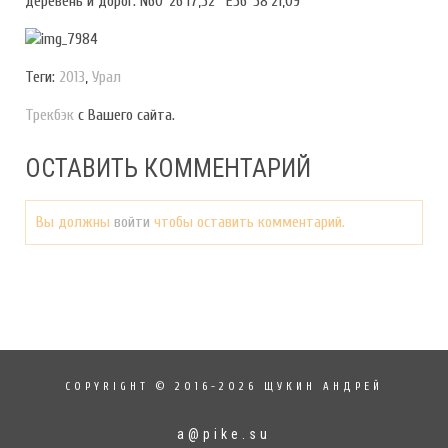
деревень и дорог. N60°26’17,52″ E56°58’21,09″
Теги:
2013
,
Урал
Трекбэк
с Вашего сайта.
ОСТАВИТЬ КОММЕНТАРИЙ
Вы должны
войти
чтобы оставить комментарий.
COPYRIGHT © 2016-2026 ЩУКИН АНДРЕЙ
a@pike.su